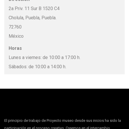
2a Priv. 11 Sur B 1520 C4
Cholula, Puebla, Puebla.
72760
México
Horas
Lunes a viernes: de 10:00 a 17:00 h.
Sábados: de 10:00 a 14:00 h.
El principio de trabajo de Proyecto museo desde sus inicios ha sido la
participación en el proceso creativo. Creemos en el intercambio