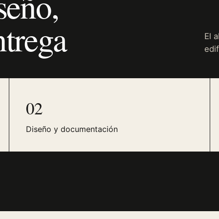
seño,
ntrega
El 
edif
02
Diseño y documentación