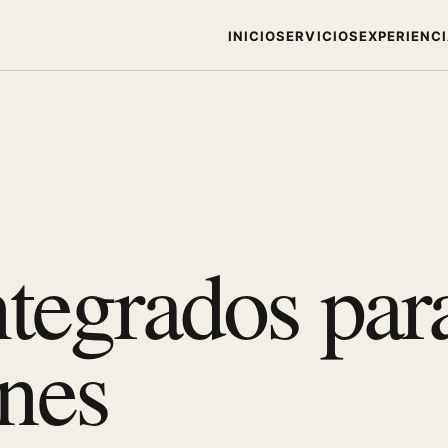
INICIO
SERVICIOS
EXPERIENC
ntegrados pa
ones