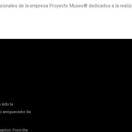
fesionales de la empresa Proyecto Museo® dedicados a la reali
 sido la
io enriquecedor de
ception. From the