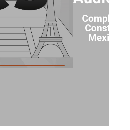
Complejo 
Constanci
Mexicana