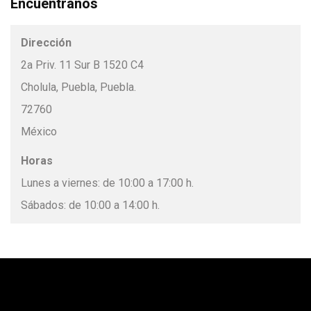
Encuéntranos
Dirección
2a Priv. 11 Sur B 1520 C4
Cholula, Puebla, Puebla.
72760
México
Horas
Lunes a viernes: de 10:00 a 17:00 h.
Sábados: de 10:00 a 14:00 h.